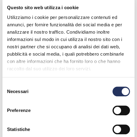
impiego sostenibile delle risorse e contribuisce ad
incrementarne l’efficienza.
Questo sito web utilizza i cookie
Utilizziamo i cookie per personalizzare contenuti ed
Accanto alle materie plastiche tradizionali, prodotte
annunci, per fornire funzionalità dei social media e per
prevalentemente da petrolio e da gas naturale, troviamo le
analizzare il nostro traffico. Condividiamo inoltre
bioplastiche: quei materiali e quei manufatti, siano essi da
informazioni sul modo in cui utilizza il nostro sito con i
fonti rinnovabili che di origine fossile, che hanno la
nostri partner che si occupano di analisi dei dati web,
caratteristica di essere biodegradabili e compostabili
pubblicità e social media, i quali potrebbero combinarle
Le plastiche e le
bioplastiche s
ono due tipi di materiali che
con altre informazioni che ha fornito loro o che hanno
svolgono un ruolo essenziale nella nostra quotidianità, ma che
raccolto dal suo utilizzo dei loro servizi.
presentano differenze significative sia nella loro
composizione sia nelle implicazioni ambientali.
Selezione
Necessari
del
consenso
Il fine vita delle materie plastiche
Preferenze
Sempre più spesso alla plastica vengono attribuite
responsabilità negative di vario tipo, che sono tuttavia
Statistiche
riconducibili a comportamenti poco attenti e irrispettosi