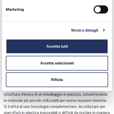
dell’ambiente, che non alla plastica in sé.
Marketing
L’eliminazione della plastica in discarica è un obiettivo
indiscutibile, per perseguirlo bisogna ricorrere alla raccolta
differenziata. Raggiungere il 100% nella raccolta della plastica
Mostra dettagli
è possibile solo grazie al concorso di tutti: istituzioni,
cittadini e industria.
Accetta tutti
A seconda del tipo di prodotto, il procedimento di riciclo può
essere di tipo meccanico o chimico.
Accetta selezionati
Con riciclo meccanico si intende la trasformazione dei rifiuti in
plastica in materie prime seconde o prodotti secondari, senza
una modifica sostanziale della struttura chimica del materiale.
Rifiuta
Con riciclo chimico si intende un processo che modifica la
struttura chimica di un imballaggio in plastica, convertendola
in molecole più piccole utilizzabili per nuove reazioni chimiche.
Si tratta di una tecnologia complementare, da utilizzare per
quei rifiuti in plastica impossibili o difficili da riciclare in maniera